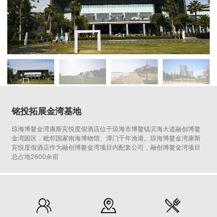
铭投拓展金湾基地
琼海博鳌金湾康斯宾悦度假酒店位于琼海市博鳌镇滨海大道融创博鳌
金湾园区，毗邻国家南海博物馆、潭门千年渔港。琼海博鳌金湾康斯
宾悦度假酒店作为融创博鳌金湾项目内配套公司，融创博鳌金湾项目
总占地2600余亩