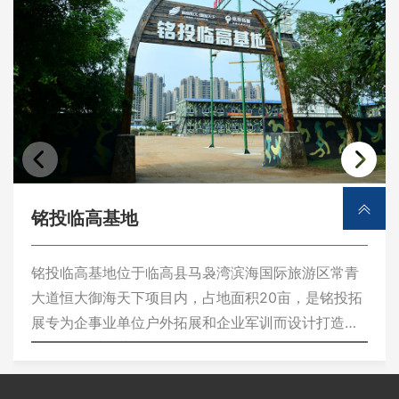


铭投临高基地
铭投临高基地位于临高县马袅湾滨海国际旅游区常青
大道恒大御海天下项目内，占地面积20亩，是铭投拓
展专为企事业单位户外拓展和企业军训而设计打造的
准军事化训练营地。