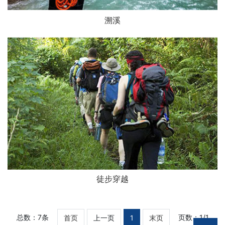
溯溪
徒步穿越
总数：7条
页数：1/1
首页
上一页
1
末页