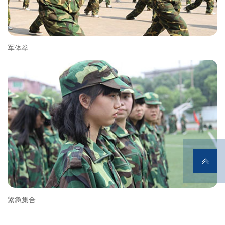
军体拳
紧急集合